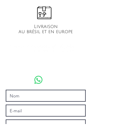
Livraison
au brésil et en europe
emmamonteirodarocha@gmail.com
+55(21)99674-1969